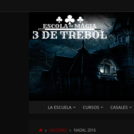
Saltar
al
contenido
SALTAR
LA ESCUELA
CURSOS
CASALES
AL
CONTENIDO
INICIO
GALERÍAS
NADAL 2016