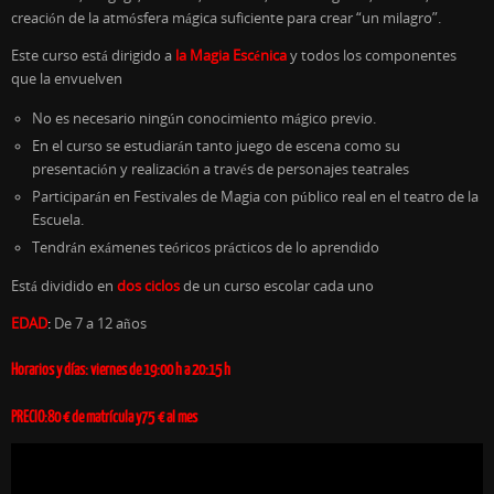
creación de la atmósfera mágica suficiente para crear “un milagro”.
Este curso está dirigido a
la Magia Escénica
y todos los componentes
que la envuelven
No es necesario ningún conocimiento mágico previo.
En el curso se estudiarán tanto juego de escena como su
presentación y realización a través de personajes teatrales
Participarán en Festivales de Magia con público real en el teatro de la
Escuela.
Tendrán exámenes teóricos prácticos de lo aprendido
Está dividido en
dos ciclos
de un curso escolar cada uno
EDAD
:
De 7 a 12 años
Horarios y días: viernes de 19:00 h a 20:15 h
PRECIO:80 € de matrícula y75 € al mes