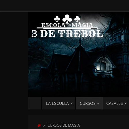
Saltar
al
contenido
SALTAR
LA ESCUELA
CURSOS
CASALES
AL
CONTENIDO
INICIO
CURSOS DE MAGIA