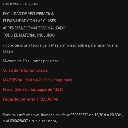
con diversos objetos
FACILIDAD DE RECUPERACIÓN
FLEXIBILIDAD CON LAS CLASES
APRENDIZAJE SEMI-PERSONALIZADO
TODO EL MATERIAL INCLUIDO
y conocerás una teoría de la Magia imprescindible para hacer buena
Magia
Máximo de 10 alumnos por clase
Curso de 16 horas (totales).
MARTES de 19:30 h a 21:30 h. (Preguntar)
.
Precio: 250 €
(o dos pagos de 135 €)
Fecha de
c
omienzo: PREGUNTAR
Para más información, llamar al teléfono
932989572 de 16,30 h a 20,30 h.,
o al
696428407
a cualquier hora,