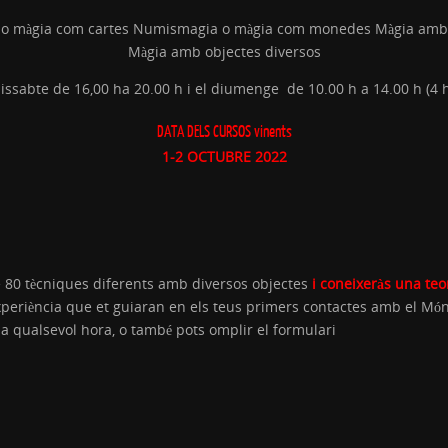
ia o màgia com cartes Numismagia o màgia com monedes Màgia amb
Màgia amb objectes diversos
ssabte de 16,00 ha 20.00 h i el diumenge de 10.00 h a 14.00 h (4 
DATA DELS
CURSOS vinents
1-2 OCTUBRE 2022
e 80 tècniques diferents amb diversos objectes
i coneixeràs una te
periència que et guiaran en els teus primers contactes amb el Món 
7
a qualsevol hora, o també pots omplir el formulari